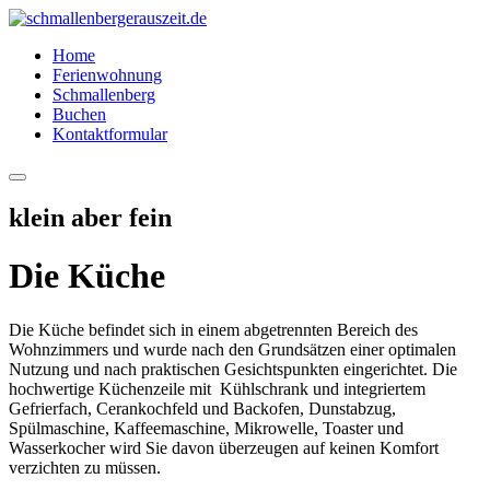
Home
Ferienwohnung
Schmallenberg
Buchen
Kontaktformular
Hauptmenü
klein aber fein
Die Küche
Bild8
Die Küche befindet sich in einem abgetrennten Bereich des
Bild12
Wohnzimmers und wurde nach den Grundsätzen einer optimalen
Bild11
Nutzung und nach praktischen Gesichtspunkten eingerichtet. Die
Bild10
hochwertige Küchenzeile mit Kühlschrank und integriertem
Bild9
Gefrierfach, Cerankochfeld und Backofen, Dunstabzug,
Spülmaschine, Kaffeemaschine, Mikrowelle, Toaster und
Wasserkocher wird Sie davon überzeugen auf keinen Komfort
verzichten zu müssen.