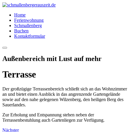
Home
Ferienwohnung
Schmallenberg
Buchen
Kontaktformular
Hauptmenü
Außenbereich mit Lust auf mehr
Terrasse
Bild35
Der großzügige Terrassenbereich schließt sich an das Wohnzimmer
Bild43
an und bietet einen Ausblick in das angrenzende Gartengelände
Bild42
sowie auf den nahe gelegenen Wilzenberg, den heiligen Berg des
Bild40
Sauerlandes.
Bild38
Zur Erholung und Entspannung stehen neben der
Bild37
Terrassenbestuhlung auch Gartenliegen zur Verfügung.
Nächster